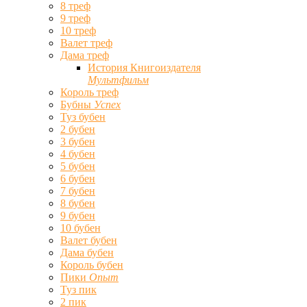
8 треф
9 треф
10 треф
Валет треф
Дама треф
История Книгоиздателя
Мультфильм
Король треф
Бубны
Успех
Туз бубен
2 бубен
3 бубен
4 бубен
5 бубен
6 бубен
7 бубен
8 бубен
9 бубен
10 бубен
Валет бубен
Дама бубен
Король бубен
Пики
Опыт
Туз пик
2 пик