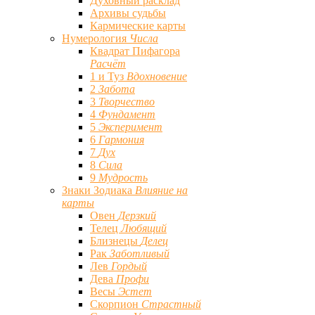
Духовный расклад
Архивы судьбы
Кармические карты
Нумерология
Числа
Квадрат Пифагора
Расчёт
1 и Туз
Вдохновение
2
Забота
3
Творчество
4
Фундамент
5
Эксперимент
6
Гармония
7
Дух
8
Сила
9
Мудрость
Знаки Зодиака
Влияние на
карты
Овен
Дерзкий
Телец
Любящий
Близнецы
Делец
Рак
Заботливый
Лев
Гордый
Дева
Профи
Весы
Эстет
Скорпион
Страстный