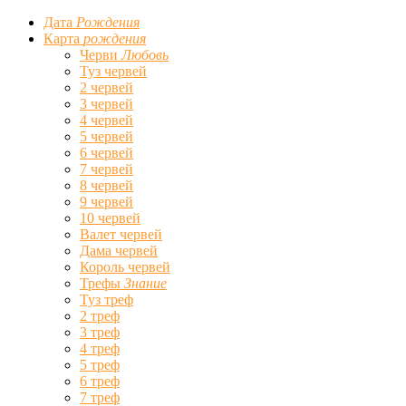
Дата
Рождения
Карта
рождения
Черви
Любовь
Туз червей
2 червей
3 червей
4 червей
5 червей
6 червей
7 червей
8 червей
9 червей
10 червей
Валет червей
Дама червей
Король червей
Трефы
Знание
Туз треф
2 треф
3 треф
4 треф
5 треф
6 треф
7 треф