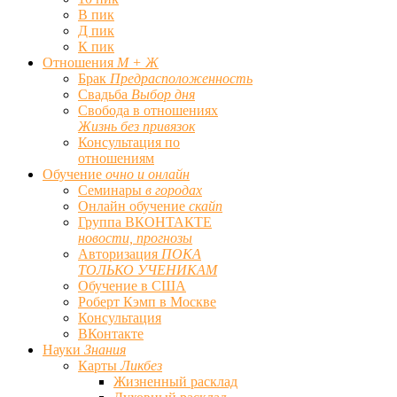
В пик
Д пик
К пик
Отношения
М + Ж
Брак
Предрасположенность
Свадьба
Выбор дня
Свобода в отношениях
Жизнь без привязок
Консультация по
отношениям
Обучение
очно и онлайн
Семинары
в городах
Онлайн обучение
скайп
Группа ВКОНТАКТЕ
новости, прогнозы
Авторизация
ПОКА
ТОЛЬКО УЧЕНИКАМ
Обучение в США
Роберт Кэмп в Москве
Консультация
ВКонтакте
Науки
Знания
Карты
Ликбез
Жизненный расклад