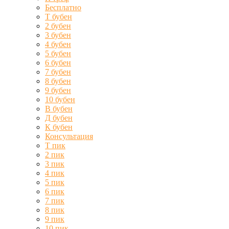
Бесплатно
Т бубен
2 бубен
3 бубен
4 бубен
5 бубен
6 бубен
7 бубен
8 бубен
9 бубен
10 бубен
В бубен
Д бубен
К бубен
Консультация
Т пик
2 пик
3 пик
4 пик
5 пик
6 пик
7 пик
8 пик
9 пик
10 пик