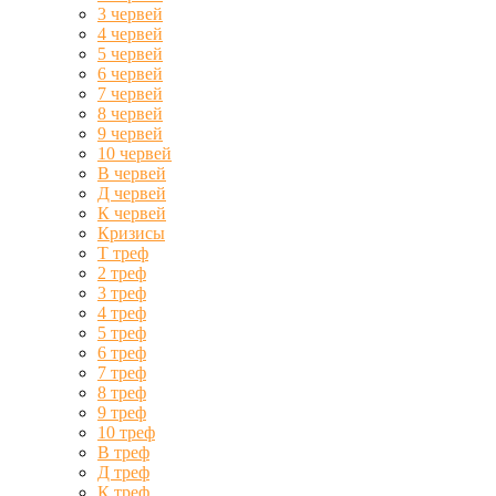
3 червей
4 червей
5 червей
6 червей
7 червей
8 червей
9 червей
10 червей
В червей
Д червей
К червей
Кризисы
Т треф
2 треф
3 треф
4 треф
5 треф
6 треф
7 треф
8 треф
9 треф
10 треф
В треф
Д треф
К треф