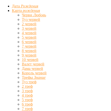
Дата
Рождения
Карта
рождения
Черви
Любовь
Туз червей
2 червей
3 червей
4 червей
5 червей
6 червей
7 червей
8 червей
9 червей
10 червей
Валет червей
Дама червей
Король червей
Трефы
Знание
Туз треф
2 треф
3 треф
4 треф
5 треф
6 треф
7 треф