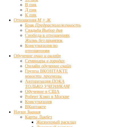
В пик
Д пик
К пик
Отношения
М + Ж
Брак
Предрасположенность
Свадьба
Выбор дня
Свобода в отношениях
Жизнь без привязок
Консультация по
отношениям
Обучение
очно и онлайн
Семинары
в городах
Онлайн обучение
скайп
Группа ВКОНТАКТЕ
новости, прогнозы
Авторизация
ПОКА
ТОЛЬКО УЧЕНИКАМ
Обучение в США
Роберт Кэмп в Москве
Консультация
ВКонтакте
Науки
Знания
Карты
Ликбез
Жизненный расклад