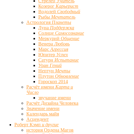
Стрелец
Учитель
Козерог
Карьерист
Водолей
Свободный
Рыбы
Мечтатель
Астрология
Планеты
Луна
Поддержка
Солнце
Самосознание
Меркурий
Общение
Венера
Любовь
Марс
Агрессия
Юпитер
Успех
Сатурн
Испытание
Уран
Гений
Нептун
Мечты
Плутон
Обновление
Гороскоп 2014
Расчёт имени
Карта и
Число
звучание имени
Расчёт Дизайна Человека
Значение имени
Календарь майя
Асцендент
Роберт Кэмп
и другие
история Ордена Магов