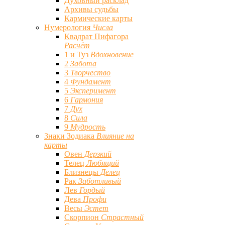
Духовный расклад
Архивы судьбы
Кармические карты
Нумерология
Числа
Квадрат Пифагора
Расчёт
1 и Туз
Вдохновение
2
Забота
3
Творчество
4
Фундамент
5
Эксперимент
6
Гармония
7
Дух
8
Сила
9
Мудрость
Знаки Зодиака
Влияние на
карты
Овен
Дерзкий
Телец
Любящий
Близнецы
Делец
Рак
Заботливый
Лев
Гордый
Дева
Профи
Весы
Эстет
Скорпион
Страстный