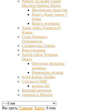
Роберт Ли Кэмп
Гранд
Мастер Ордена Магов
Магическое братство
Книга Денег
опыт 7
бубен
Книги
журналы
Арни Лейн
Учитель Р.
Кэмпа
Олни Ричмонд
Основатель
Сообщества
Секты
Консультация
Автор сайта
Чудинов
Павел
Обучение
Встречи,
занятия
Реквизиты оплаты
Клуб Карты Любви
Статьи в СМИ
журнал БГ
Критика методов
семинар в Москве
Вы здесь:
Главная
Карта
6 пик