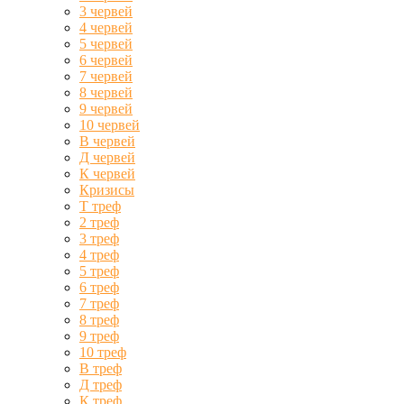
3 червей
4 червей
5 червей
6 червей
7 червей
8 червей
9 червей
10 червей
В червей
Д червей
К червей
Кризисы
Т треф
2 треф
3 треф
4 треф
5 треф
6 треф
7 треф
8 треф
9 треф
10 треф
В треф
Д треф
К треф