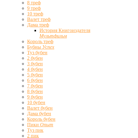
8 треф
9 треф
10 треф
Валет треф
Дама треф
История Книгоиздателя
Мультфильм
Король треф
Бубны
Успех
Туз бубен
2 бубен
3 бубен
4 бубен
5 бубен
6 бубен
7 бубен
8 бубен
9 бубен
10 бубен
Валет бубен
Дама бубен
Король бубен
Пики
Опыт
Туз пик
2 пик