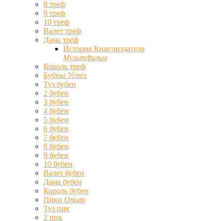
8 треф
9 треф
10 треф
Валет треф
Дама треф
История Книгоиздателя
Мультфильм
Король треф
Бубны
Успех
Туз бубен
2 бубен
3 бубен
4 бубен
5 бубен
6 бубен
7 бубен
8 бубен
9 бубен
10 бубен
Валет бубен
Дама бубен
Король бубен
Пики
Опыт
Туз пик
2 пик