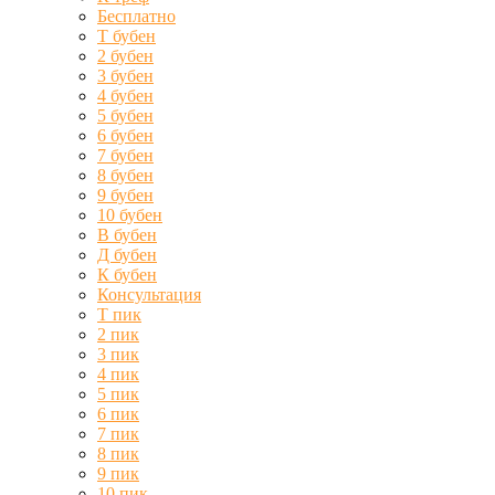
Бесплатно
Т бубен
2 бубен
3 бубен
4 бубен
5 бубен
6 бубен
7 бубен
8 бубен
9 бубен
10 бубен
В бубен
Д бубен
К бубен
Консультация
Т пик
2 пик
3 пик
4 пик
5 пик
6 пик
7 пик
8 пик
9 пик
10 пик