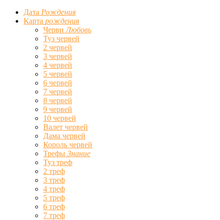
Дата
Рождения
Карта
рождения
Черви
Любовь
Туз червей
2 червей
3 червей
4 червей
5 червей
6 червей
7 червей
8 червей
9 червей
10 червей
Валет червей
Дама червей
Король червей
Трефы
Знание
Туз треф
2 треф
3 треф
4 треф
5 треф
6 треф
7 треф