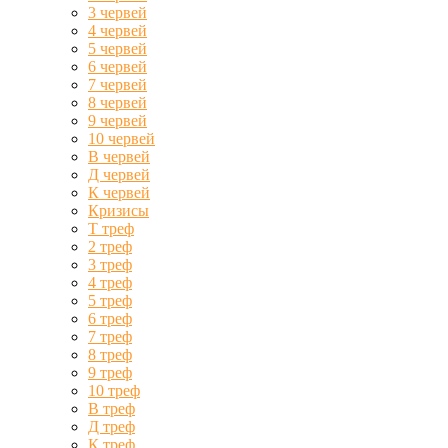
3 червей
4 червей
5 червей
6 червей
7 червей
8 червей
9 червей
10 червей
В червей
Д червей
К червей
Кризисы
Т треф
2 треф
3 треф
4 треф
5 треф
6 треф
7 треф
8 треф
9 треф
10 треф
В треф
Д треф
К треф