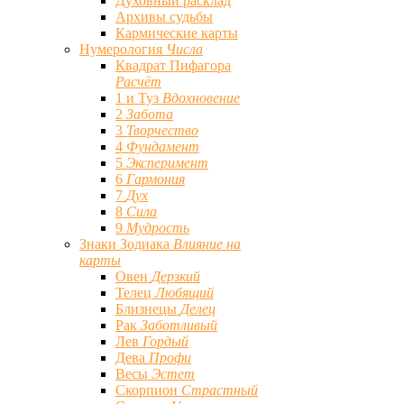
Духовный расклад
Архивы судьбы
Кармические карты
Нумерология
Числа
Квадрат Пифагора
Расчёт
1 и Туз
Вдохновение
2
Забота
3
Творчество
4
Фундамент
5
Эксперимент
6
Гармония
7
Дух
8
Сила
9
Мудрость
Знаки Зодиака
Влияние на
карты
Овен
Дерзкий
Телец
Любящий
Близнецы
Делец
Рак
Заботливый
Лев
Гордый
Дева
Профи
Весы
Эстет
Скорпион
Страстный