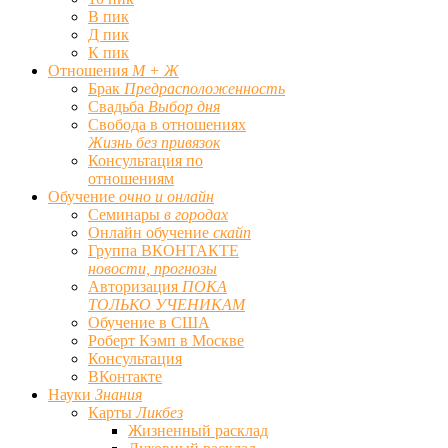
В пик
Д пик
К пик
Отношения
М + Ж
Брак
Предрасположенность
Свадьба
Выбор дня
Свобода в отношениях
Жизнь без привязок
Консультация по
отношениям
Обучение
очно и онлайн
Семинары
в городах
Онлайн обучение
скайп
Группа ВКОНТАКТЕ
новости, прогнозы
Авторизация
ПОКА
ТОЛЬКО УЧЕНИКАМ
Обучение в США
Роберт Кэмп в Москве
Консультация
ВКонтакте
Науки
Знания
Карты
Ликбез
Жизненный расклад