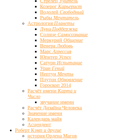
Стрелец
Учитель
Козерог
Карьерист
Водолей
Свободный
Рыбы
Мечтатель
Астрология
Планеты
Луна
Поддержка
Солнце
Самосознание
Меркурий
Общение
Венера
Любовь
Марс
Агрессия
Юпитер
Успех
Сатурн
Испытание
Уран
Гений
Нептун
Мечты
Плутон
Обновление
Гороскоп 2014
Расчёт имени
Карта и
Число
звучание имени
Расчёт Дизайна Человека
Значение имени
Календарь майя
Асцендент
Роберт Кэмп
и другие
история Ордена Магов