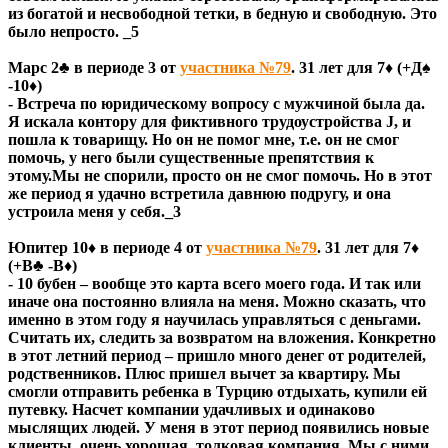
из богатой и несвободной тетки, в бедную и свободную. Это
было непросто. _5
Марс 2♣ в периоде 3 от
участника №79
. 31 лет для 7♦ (+Д♠
-10♦)
- Встреча по юридическому вопросу с мужчиной была да.
Я искала контору для фиктивного трудоустройства J, и
пошла к товарищу. Но он не помог мне, т.е. он не смог
помочь, у него были существенные препятствия к
этому.Мы не спорили, просто он не смог помочь. Но в этот
же период я удачно встретила давнюю подругу, и она
устроила меня у себя._3
Юпитер 10♦ в периоде 4 от
участника №79
. 31 лет для 7♦
(+В♣ -В♦)
- 10 бубен – вообще это карта всего моего года. И так или
иначе она постоянно влияла на меня. Можно сказать, что
именно в этом году я научилась управляться с деньгами.
Считать их, следить за возвратом на вложения. Конкретно
в этот летний период – пришло много денег от родителей,
родственников. Плюс пришел вычет за квартиру. Мы
смогли отправить ребенка в Турцию отдыхать, купили ей
путевку. Насчет компании удачливых и одинаково
мыслящих людей. У меня в этот период появились новые
клиенты, очень хорошая, толковая компания. Мы с ними