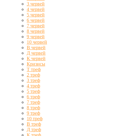
3 червей
4 червей
5 червей
6 червей
7 червей
8 червей
9 червей
10 червей
В червей
Д червей
К червей
Кризисы
Т треф
2 треф
3 треф
4 треф
5 треф
6 треф
7 треф
8 треф
9 треф
10 треф
В треф
Д треф
К треф