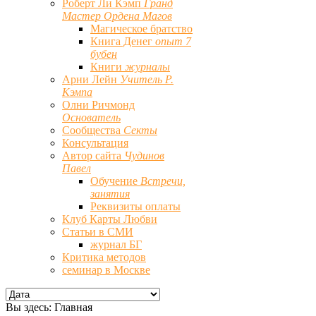
Роберт Ли Кэмп
Гранд
Мастер Ордена Магов
Магическое братство
Книга Денег
опыт 7
бубен
Книги
журналы
Арни Лейн
Учитель Р.
Кэмпа
Олни Ричмонд
Основатель
Сообщества
Секты
Консультация
Автор сайта
Чудинов
Павел
Обучение
Встречи,
занятия
Реквизиты оплаты
Клуб Карты Любви
Статьи в СМИ
журнал БГ
Критика методов
семинар в Москве
Вы здесь:
Главная