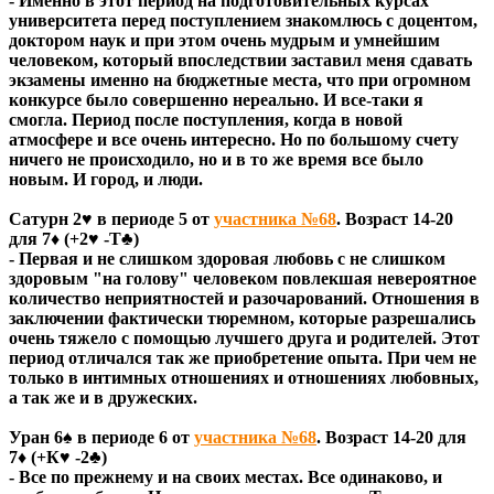
- Именно в этот период на подготовительных курсах
университета перед поступлением знакомлюсь с доцентом,
доктором наук и при этом очень мудрым и умнейшим
человеком, который впоследствии заставил меня сдавать
экзамены именно на бюджетные места, что при огромном
конкурсе было совершенно нереально. И все-таки я
смогла. Период после поступления, когда в новой
атмосфере и все очень интересно. Но по большому счету
ничего не происходило, но и в то же время все было
новым. И город, и люди.
Сатурн 2♥ в периоде 5 от
участника №68
. Возраст 14-20
для 7♦ (+2♥ -Т♣)
- Первая и не слишком здоровая любовь с не слишком
здоровым "на голову" человеком повлекшая невероятное
количество неприятностей и разочарований. Отношения в
заключении фактически тюремном, которые разрешались
очень тяжело с помощью лучшего друга и родителей. Этот
период отличался так же приобретение опыта. При чем не
только в интимных отношениях и отношениях любовных,
а так же и в дружеских.
Уран 6♠ в периоде 6 от
участника №68
. Возраст 14-20 для
7♦ (+К♥ -2♣)
- Все по прежнему и на своих местах. Все одинаково, и