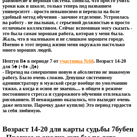
равновесие и нервная система. Поняла, что просто учить
уроки как в школе, только теперь под названием
университет - просто невыносимо и перешла на боле
удобный метод обучения - заочное отделение. Устроилась
на работу - не пыльная, с серьезной должностью и просто
отличным коллективом. Сейчас вспоминая могу сказать -
это была самая хорошая работа, которая у меня была.
Жаль, что в маленьком и не слишком хорошем городе.
Именно в этот период жизни меня окружало настолько
много хороших людей.
Нептун В♠ в периоде 7 от
участника №68
. Возраст 14-20
для 5♣ (+8♦ -Д♠)
- Переход на совершенно новую и абсолютно не знакомую
работу. Было очень сложно. Девушке системному
администратору в мужской среде вообще по умолчанию
тяжко, а когда и основ не знаешь.... в общем в режиме
постоянного стресса и судорожного обучения отвлекалась
рисованием. И неожиданно оказалось, что выходит очень
даже неплохо. Парочку даже купили) Это период гордости
за себя любимую.
Возраст 14-20 для карты судьбы 7бубен