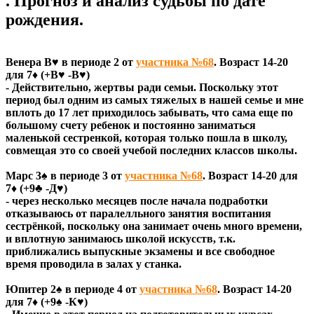
. Прогноз и анализ судьбы по дате
рождения.
Венера В♥ в периоде 2 от
участника №68
. Возраст 14-20
для 7♦ (+В♥ -В♥)
- Действительно, жертвы ради семьи. Поскольку этот
период был одним из самых тяжелых в нашей семье и мне
вплоть до 17 лет приходилось забывать, что сама еще по
большому счету ребенок и постоянно заниматься
маленькой сестренкой, которая только пошла в школу,
совмещая это со своей учебой последних классов школы.
Марс 3♠ в периоде 3 от
участника №68
. Возраст 14-20 для
7♦ (+9♣ -Д♥)
- через несколько месяцев после начала подработки
отказываюсь от паралелльного занятия воспитания
сестрёнкой, поскольку она занимает очень много времени,
и вплотную занимаюсь школой искусств, т.к.
приближались выпускные экзамены и все свободное
время проводила в залах у станка.
Юпитер 2♠ в периоде 4 от
участника №68
. Возраст 14-20
для 7♦ (+9♠ -К♥)