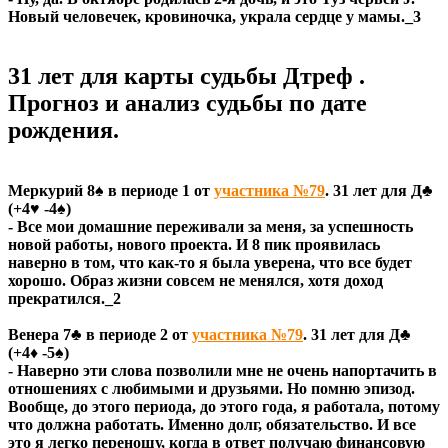
Новый человечек, кровиночка, украла сердце у мамы._3
31 лет для карты судьбы Дтреф .
Прогноз и анализ судьбы по дате
рождения.
Меркурий 8♠ в периоде 1 от
участника №79
. 31 лет для Д♣
(+4♥ -4♠)
- Все мои домашние переживали за меня, за успешность
новой работы, нового проекта. И 8 пик проявилась
наверно в том, что как-то я была уверена, что все будет
хорошо. Образ жизни совсем не менялся, хотя доход
прекратился._2
Венера 7♣ в периоде 2 от
участника №79
. 31 лет для Д♣
(+4♦ -5♠)
- Наверно эти слова позволили мне не очень напортачить в
отношениях с любимыми и друзьями. Но помню эпизод.
Вообще, до этого периода, до этого года, я работала, потому
что должна работать. Именно долг, обязательство. И все
это я легко переношу, когда в ответ получаю финансовую