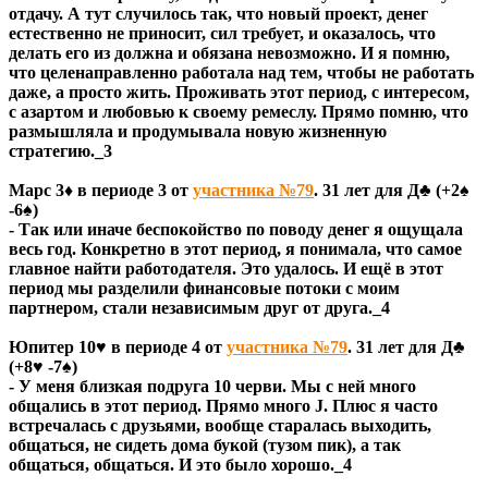
отдачу. А тут случилось так, что новый проект, денег
естественно не приносит, сил требует, и оказалось, что
делать его из должна и обязана невозможно. И я помню,
что целенаправленно работала над тем, чтобы не работать
даже, а просто жить. Проживать этот период, с интересом,
с азартом и любовью к своему ремеслу. Прямо помню, что
размышляла и продумывала новую жизненную
стратегию._3
Марс 3♦ в периоде 3 от
участника №79
. 31 лет для Д♣ (+2♠
-6♠)
- Так или иначе беспокойство по поводу денег я ощущала
весь год. Конкретно в этот период, я понимала, что самое
главное найти работодателя. Это удалось. И ещё в этот
период мы разделили финансовые потоки с моим
партнером, стали независимым друг от друга._4
Юпитер 10♥ в периоде 4 от
участника №79
. 31 лет для Д♣
(+8♥ -7♠)
- У меня близкая подруга 10 черви. Мы с ней много
общались в этот период. Прямо много J. Плюс я часто
встречалась с друзьями, вообще старалась выходить,
общаться, не сидеть дома букой (тузом пик), а так
общаться, общаться. И это было хорошо._4