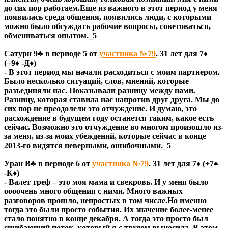
до сих пор работаем.Еще из важного в этот период у меня
появилась среда общения, появились люди, с которыми
можно было обсуждать рабочие вопросы, советоваться,
обмениваться опытом._5
Сатурн 9♣ в периоде 5 от
участника №79
. 31 лет для 7♦
(+9♦ -Д♦)
- В этот период мы начали расходиться с моим партнером.
Было несколько ситуаций, слов, мнений, которые
разъединяли нас. Показывали разницу между нами.
Разницу, которая ставила нас напротив друг друга. Мы до
сих пор не преодолели это отчуждение. И думаю, это
расхождение в будущем году останется таким, какое есть
сейчас. Возможно это отчуждение во многом произошло из-
за меня, из-за моих убеждений, которые сейчас в конце
2013-го видятся неверными, ошибочными._5
Уран В♣ в периоде 6 от
участника №79
. 31 лет для 7♦ (+7♠
-К♦)
- Валет треф – это моя мама и свекровь. И у меня было
оооочень много общения с ними. Много важных
разговоров прошло, непростых в том числе.Но именно
тогда это были просто события. Их значение более-менее
стало понятно в конце декабря. А тогда это просто был
сшибающий поток, который я с трудом выносила. В этом