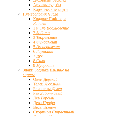
Духовный расклад
Архивы судьбы
Кармические карты
Нумерология
Числа
Квадрат Пифагора
Расчёт
1 и Туз
Вдохновение
2
Забота
3
Творчество
4
Фундамент
5
Эксперимент
6
Гармония
7
Дух
8
Сила
9
Мудрость
Знаки Зодиака
Влияние на
карты
Овен
Дерзкий
Телец
Любящий
Близнецы
Делец
Рак
Заботливый
Лев
Гордый
Дева
Профи
Весы
Эстет
Скорпион
Страстный