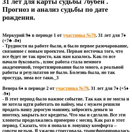
31 лет для карты судьбы 7бубен .
Прогноз и анализ судьбы по дате
рождения.
Меркурий 9♠ в периоде 1 от
участника №79
. 31 лет для 7♦
(+7♣ -8♦)
- Трудности на работе были, и было первое разочарование,
связанное с новым проектом. Первая весточка того, что
все будет не так просто, как нам казалось. Как-то все
начало буксовать , плюс работа стала немного
академичной, теоретизирования было много, а реальной
работы и результатов не было. Болезнь была, но так
простуда, зима все таки._3
Венера 6♦ в периоде 2 от
участника №79
. 31 лет для 7♦ (+5♦
-9♦)
- В этот период было важное событие. Так как я не могла и
не хотела идти работать по найму, мы с мужем решили
продать нашу дорогую машину, забросить деньги за
ипотеку, закрыть все кредиты. Что мы и сделали. Все эти
хлопоты продолжались примерно с месяц. Как раз в этот
период. Сказать, что я попала в ловушку комфорта –
совсем нельзя. Я ужасно стрессовала, трансформировалась