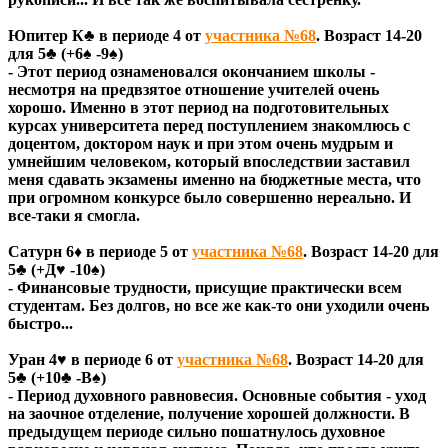
Юпитер К♣ в периоде 4 от
участника №68
. Возраст 14-20
для 5♣ (+6♠ -9♠)
- Этот период ознаменовался окончанием школы -
несмотря на предвзятое отношение учителей очень
хорошо. Именно в этот период на подготовительных
курсах университета перед поступлением знакомлюсь с
доцентом, доктором наук и при этом очень мудрым и
умнейшим человеком, который впоследствии заставил
меня сдавать экзамены именно на бюджетные места, что
при огромном конкурсе было совершенно нереально. И
все-таки я смогла.
Сатурн 6♦ в периоде 5 от
участника №68
. Возраст 14-20 для
5♣ (+Д♥ -10♠)
- Финансовые трудности, присущие практически всем
студентам. Без долгов, но все же как-то они уходили очень
быстро...
Уран 4♥ в периоде 6 от
участника №68
. Возраст 14-20 для
5♣ (+10♣ -В♠)
- Период духовного равновесия. Основные события - уход
на заочное отделение, получение хорошей должности. В
предыдущем периоде сильно пошатнулось духовное