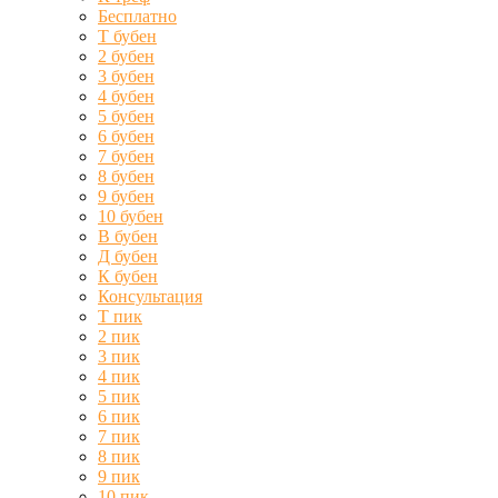
Бесплатно
Т бубен
2 бубен
3 бубен
4 бубен
5 бубен
6 бубен
7 бубен
8 бубен
9 бубен
10 бубен
В бубен
Д бубен
К бубен
Консультация
Т пик
2 пик
3 пик
4 пик
5 пик
6 пик
7 пик
8 пик
9 пик
10 пик