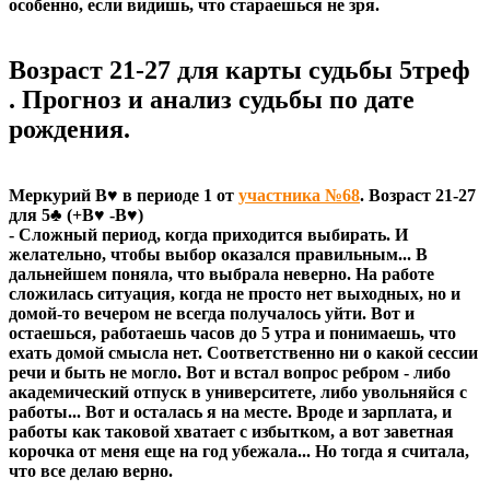
особенно, если видишь, что стараешься не зря.
Возраст 21-27 для карты судьбы 5треф
. Прогноз и анализ судьбы по дате
рождения.
Меркурий В♥ в периоде 1 от
участника №68
. Возраст 21-27
для 5♣ (+В♥ -В♥)
- Сложный период, когда приходится выбирать. И
желательно, чтобы выбор оказался правильным... В
дальнейшем поняла, что выбрала неверно. На работе
сложилась ситуация, когда не просто нет выходных, но и
домой-то вечером не всегда получалось уйти. Вот и
остаешься, работаешь часов до 5 утра и понимаешь, что
ехать домой смысла нет. Соответственно ни о какой сессии
речи и быть не могло. Вот и встал вопрос ребром - либо
академический отпуск в университете, либо увольняйся с
работы... Вот и осталась я на месте. Вроде и зарплата, и
работы как таковой хватает с избытком, а вот заветная
корочка от меня еще на год убежала... Но тогда я считала,
что все делаю верно.