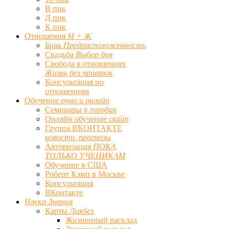
В пик
Д пик
К пик
Отношения
М + Ж
Брак
Предрасположенность
Свадьба
Выбор дня
Свобода в отношениях
Жизнь без привязок
Консультация по
отношениям
Обучение
очно и онлайн
Семинары
в городах
Онлайн обучение
скайп
Группа ВКОНТАКТЕ
новости, прогнозы
Авторизация
ПОКА
ТОЛЬКО УЧЕНИКАМ
Обучение в США
Роберт Кэмп в Москве
Консультация
ВКонтакте
Науки
Знания
Карты
Ликбез
Жизненный расклад