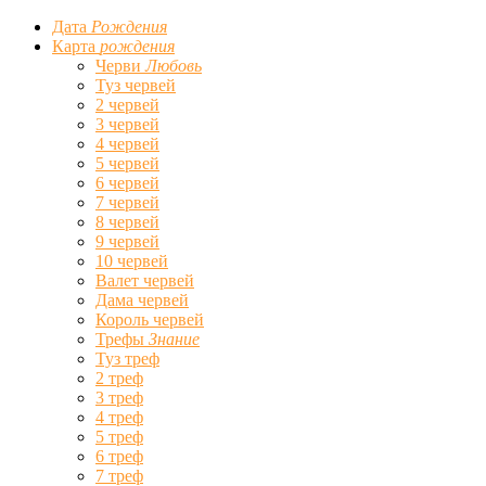
Дата
Рождения
Карта
рождения
Черви
Любовь
Туз червей
2 червей
3 червей
4 червей
5 червей
6 червей
7 червей
8 червей
9 червей
10 червей
Валет червей
Дама червей
Король червей
Трефы
Знание
Туз треф
2 треф
3 треф
4 треф
5 треф
6 треф
7 треф