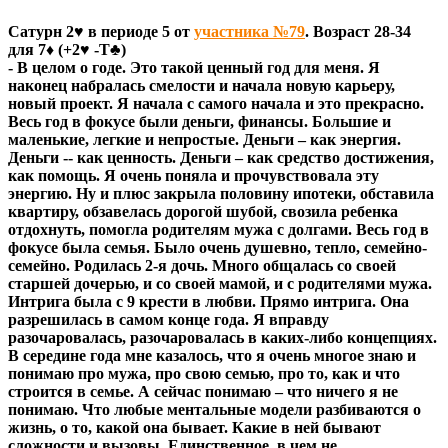
Сатурн 2♥ в периоде 5 от
участника №79
. Возраст 28-34
для 7♦ (+2♥ -Т♣)
- В целом о годе. Это такой ценный год для меня. Я
наконец набралась смелости и начала новую карьеру,
новый проект. Я начала с самого начала и это прекрасно.
Весь год в фокусе были деньги, финансы. Большие и
маленькие, легкие и непростые. Деньги – как энергия.
Деньги -- как ценность. Деньги – как средство достижения,
как помощь. Я очень поняла и прочувствовала эту
энергию. Ну и плюс закрыла половину ипотеки, обставила
квартиру, обзавелась дорогой шубой, свозила ребенка
отдохнуть, помогла родителям мужа с долгами. Весь год в
фокусе была семья. Было очень душевно, тепло, семейно-
семейно. Родилась 2-я дочь. Много общалась со своей
старшей дочерью, и со своей мамой, и с родителями мужа.
Интрига была с 9 крести в любви. Прямо интрига. Она
разрешилась в самом конце года. Я вправду
разочаровалась, разочаровалась в каких-либо концепциях.
В середине года мне казалось, что я очень многое знаю и
понимаю про мужа, про свою семью, про то, как и что
строится в семье. А сейчас понимаю – что ничего я не
понимаю. Что любые ментальные модели разбиваются о
жизнь, о то, какой она бывает. Какие в ней бывают
сложности и вызовы. Единственное, в чем не