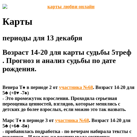
Карты
периоды для 13 декабря
Возраст 14-20 для карты судьбы 5треф
. Прогноз и анализ судьбы по дате
рождения.
Венера Т♠ в периоде 2 от
участника №68
. Возраст 14-20 для
5♣ (+8♥ -7♠)
- Это промежуток взросления. Проходила серьезная
переоценка ценностей, взглядов, которые менялись с
детских до более взрослых, если можно это так назвать.
Марс Т♦ в периоде 3 от
участника №68
. Возраст 14-20 для
5♣ (+6♣ -8♠)
- прибавилась подработка - по вечерам набирала тексты с
рукописи... И все так же воспитывала сестренку.