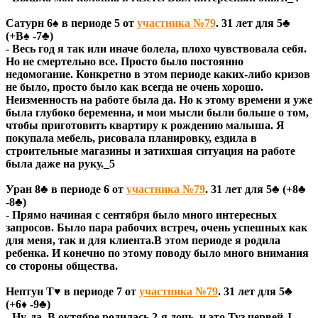
Сатурн 6♠ в периоде 5 от
участника №79
. 31 лет для 5♣
(+В♠ -7♣)
- Весь год я так или иначе болела, плохо чувствовала себя.
Но не смертельно все. Просто было постоянно
недомогание. Конкретно в этом периоде каких-либо кризов
не было, просто было как всегда не очень хорошо.
Неизменность на работе была да. Но к этому времени я уже
была глубоко беременна, и мои мысли были больше о том,
чтобы приготовить квартиру к рождению малыша. Я
покупала мебель, рисовала планировку, ездила в
строительные магазины и затихшая ситуация на работе
была даже на руку._5
Уран 8♣ в периоде 6 от
участника №79
. 31 лет для 5♣ (+8♣
-8♣)
- Прямо начиная с сентября было много интересных
запросов. Было пара рабочих встреч, очень успешных как
для меня, так и для клиента.В этом периоде я родила
ребенка. И конечно по этому поводу было много внимания
со стороны общества.
Нептун Т♥ в периоде 7 от
участника №79
. 31 лет для 5♣
(+6♦ -9♣)
- Ну, да. В октябре родилась 2-я дочь, и это Туз червей J.