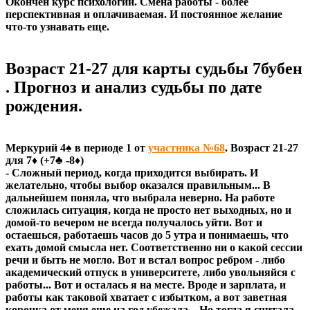
Окончен курс психологии. Смена работы - более
перспективная и оплачиваемая. И постоянное желание
что-то узнавать еще.
Возраст 21-27 для карты судьбы 7бубен
. Прогноз и анализ судьбы по дате
рождения.
Меркурий 4♠ в периоде 1 от
участника №68
. Возраст 21-27
для 7♦ (+7♣ -8♦)
- Сложный период, когда приходится выбирать. И
желательно, чтобы выбор оказался правильным... В
дальнейшем поняла, что выбрала неверно. На работе
сложилась ситуация, когда не просто нет выходных, но и
домой-то вечером не всегда получалось уйти. Вот и
остаешься, работаешь часов до 5 утра и понимаешь, что
ехать домой смысла нет. Соответственно ни о какой сессии
речи и быть не могло. Вот и встал вопрос ребром - либо
академический отпуск в университете, либо увольняйся с
работы... Вот и осталась я на месте. Вроде и зарплата, и
работы как таковой хватает с избытком, а вот заветная
корочка от меня еще на год убежала... Но тогда я считала,