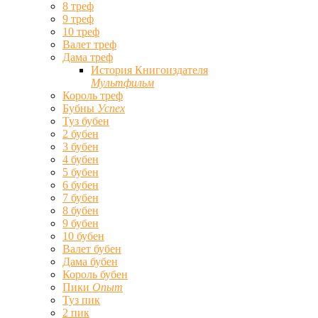
8 треф
9 треф
10 треф
Валет треф
Дама треф
История Книгоиздателя
Мультфильм
Король треф
Бубны
Успех
Туз бубен
2 бубен
3 бубен
4 бубен
5 бубен
6 бубен
7 бубен
8 бубен
9 бубен
10 бубен
Валет бубен
Дама бубен
Король бубен
Пики
Опыт
Туз пик
2 пик