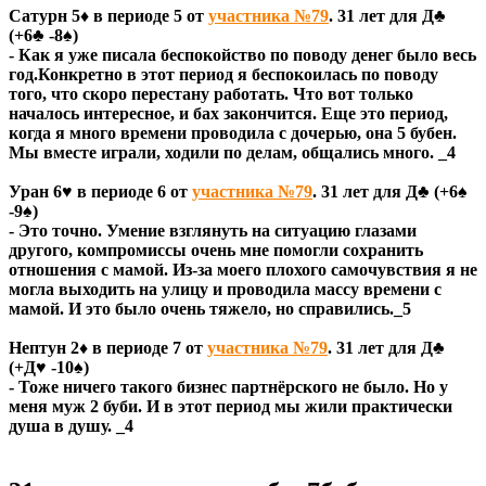
Сатурн 5♦ в периоде 5 от
участника №79
. 31 лет для Д♣
(+6♣ -8♠)
- Как я уже писала беспокойство по поводу денег было весь
год.Конкретно в этот период я беспокоилась по поводу
того, что скоро перестану работать. Что вот только
началось интересное, и бах закончится. Еще это период,
когда я много времени проводила с дочерью, она 5 бубен.
Мы вместе играли, ходили по делам, общались много. _4
Уран 6♥ в периоде 6 от
участника №79
. 31 лет для Д♣ (+6♠
-9♠)
- Это точно. Умение взглянуть на ситуацию глазами
другого, компромиссы очень мне помогли сохранить
отношения с мамой. Из-за моего плохого самочувствия я не
могла выходить на улицу и проводила массу времени с
мамой. И это было очень тяжело, но справились._5
Нептун 2♦ в периоде 7 от
участника №79
. 31 лет для Д♣
(+Д♥ -10♠)
- Тоже ничего такого бизнес партнёрского не было. Но у
меня муж 2 буби. И в этот период мы жили практически
душа в душу. _4