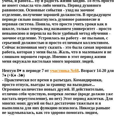
учеба, и работа... Ну и радость жизни заодно. То есть просто
не имеет смысла что-либо менять. Период духовного
равновесия. Основные события - уход на заочное
отделение, получение хорошей должности. В предыдущем
периоде сильно пошатнулось духовное равновесие и
нервная система. Поняла, что просто учить уроки как в
школе, только теперь под названием университет - просто
невыносимо и перешла на боле удобный метод обучения -
заочное отделение. Устроилась на работу - не пыльная, с
серьезной должностью и просто отличным коллективом.
Сейчас вспоминая могу сказать - это была самая хорошая
работа, которая у меня была. Жаль, что в маленьком и не
слишком хорошем городе. Именно в этот период жизни
меня окружало настолько много хороших людей.
Нептун 8♥ в периоде 7 от
участника №68
. Возраст 14-20 для
7♦ (+К♦ -3♣)
- Практически все время в разъездах. Командировки,
просто отпуск, выезды за границу на выходные...
Огромное количество новых друзей. И действительно,
отлично себя чувствую, вопреки логике (вроде должно уже
настать переутомление), но нет) Этот период жилетки. Для
многих моих друзей он был достаточно тяжелым и я
выполняла для них функцию психолога. Никогда раньше
не задумывалась, как это здорово помогать людям,