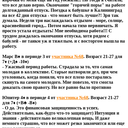
что все делаю верно. Окончание "горячей поры" на работе
долгожданный отпуск. Поездка к бабушке в Калининград
на все 42 дня отпуска - что может быть лучше?! Зря так
думала. Недели три наслаждалась отдыхом - море, солнце,
красивейший город... Потом начала тихо нервничать. Я
просто устала отдыхать! Мне необходима работа!!! С
трудом дождалась окончания отпуска, хотя рядом с
бабулей - не таикм уж и тяжелым. и с восторгом вышла на
работу.
Марс В♠ в периоде 3 от
участника №68
. Возраст 21-27 для
7♦ (+Д♠ -10♦)
- Ужасный период работы. Страдала за то, что самая
молодая в коллективе. Старые натворили дел, при чем
уголовных, когда поняли, что все плохо постарались
скинуть на самого молодого. Мне повезло, что смогла
доказать свою правоту. Но все равно было противно
Юпитер 4♦ в периоде 4 от
участника №68
. Возраст 21-27
для 7♦ (+В♣ -В♦)
- О да. Это финансовая защищенность и успех.
Действительно, как-будто что-то защищает) Интуиция и
знания - действительно великолепная вещь. И даже
немного страшно, что все может резко закончится или еще