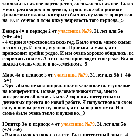
заключить важное партнерство, очень-очень важное. Было
много разговоров про деньги, строились амбициозные
финансовые планы, которые сбылись ну может процентов
на 10. И сейчас я ясно вижу незрелость того периода._5
Венера 4♥ в периоде 2 от
участника №79
. 31 лет для 5♣
(+6♥ -4♣)
- 4 черви я чувствовала весь год. Было очень много семьи
в этом году. И тепло, и уютно. Приезжала мама, что
происходит крайне редко. И мы очень хорошо общались, не
ссорились совсем. А это с нами происходит ещё реже. Было
правда очень уютно и по-семейному._5
Марс 4♠ в периоде 3 от
участника №79
. 31 лет для 5♣ (+4♣
-5♣)
- Здесь были незапланированное и успешное выступление
на конференции. Новые деловые знакомства, много
интересного общения. Было 2 хороших интересных и
денежных проекта по новой работе. Я почувствовала свою
силу в новом ремесле, поняла, что на верном пути. И в
семье было очень тепло и душевно._3
Юпитер 3♣ в периоде 4 от
участника №79
. 31 лет для 5♣
(+2♦ -6♣)
- Вышла моя колонка в газете. Был интересный опыт._4