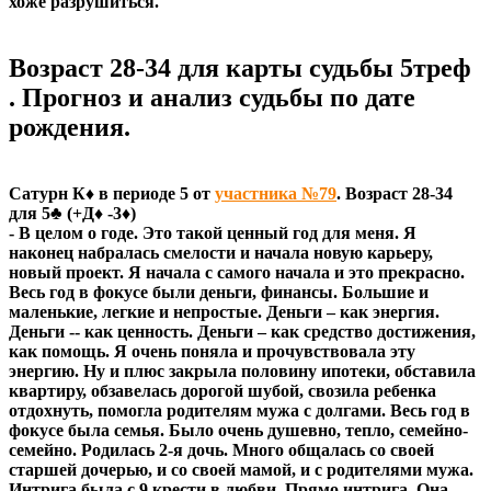
хоже разрушиться.
Возраст 28-34 для карты судьбы 5треф
. Прогноз и анализ судьбы по дате
рождения.
Сатурн К♦ в периоде 5 от
участника №79
. Возраст 28-34
для 5♣ (+Д♦ -3♦)
- В целом о годе. Это такой ценный год для меня. Я
наконец набралась смелости и начала новую карьеру,
новый проект. Я начала с самого начала и это прекрасно.
Весь год в фокусе были деньги, финансы. Большие и
маленькие, легкие и непростые. Деньги – как энергия.
Деньги -- как ценность. Деньги – как средство достижения,
как помощь. Я очень поняла и прочувствовала эту
энергию. Ну и плюс закрыла половину ипотеки, обставила
квартиру, обзавелась дорогой шубой, свозила ребенка
отдохнуть, помогла родителям мужа с долгами. Весь год в
фокусе была семья. Было очень душевно, тепло, семейно-
семейно. Родилась 2-я дочь. Много общалась со своей
старшей дочерью, и со своей мамой, и с родителями мужа.
Интрига была с 9 крести в любви. Прямо интрига. Она