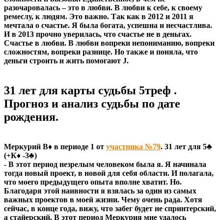
разочаровалась – это в любви. В любви к себе, к своему
ремеслу, к людям. Это важно. Так как в 2012 и 2011 я
мечтала о счастье. Я была богата, успешна и несчастлива.
И в 2013 прочно уверилась, что счастье не в деньгах.
Счастье в любви. В любви вопреки непониманию, вопреки
сложностям, вопреки разнице. Но также и поняла, что
деньги строить и жить помогают J.
31 лет для карты судьбы 5треф .
Прогноз и анализ судьбы по дате
рождения.
Меркурий В♦ в периоде 1 от
участника №79
. 31 лет для 5♣
(+К♦ -3♣)
- В этот период незрелым человеком была я. Я начинала
тогда новый проект, в новой для себя области. И полагала,
что моего предыдущего опыта вполне хватит. Но.
Благодаря этой наивности я взялась за один из самых
важных проектов в моей жизни. Чему очень рада. Хотя
сейчас, в конце года, вижу, что забег будет не спринтерский,
а стайерский. В этот период Меркурия мне удалось