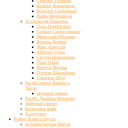
Стрелец
Учитель
Козерог
Карьерист
Водолей
Свободный
Рыбы
Мечтатель
Астрология
Планеты
Луна
Поддержка
Солнце
Самосознание
Меркурий
Общение
Венера
Любовь
Марс
Агрессия
Юпитер
Успех
Сатурн
Испытание
Уран
Гений
Нептун
Мечты
Плутон
Обновление
Гороскоп 2014
Расчёт имени
Карта и
Число
звучание имени
Расчёт Дизайна Человека
Значение имени
Календарь майя
Асцендент
Роберт Кэмп
и другие
история Ордена Магов