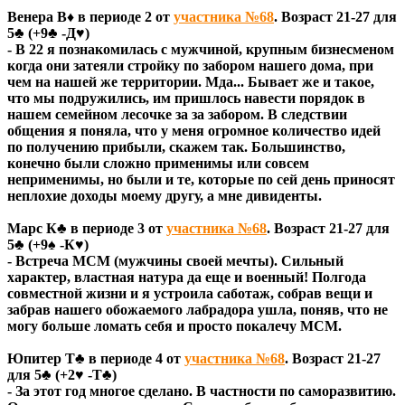
Венера В♦ в периоде 2 от
участника №68
. Возраст 21-27 для
5♣ (+9♣ -Д♥)
- В 22 я познакомилась с мужчиной, крупным бизнесменом
когда они затеяли стройку по забором нашего дома, при
чем на нашей же территории. Мда... Бывает же и такое,
что мы подружились, им пришлось навести порядок в
нашем семейном лесочке за за забором. В следствии
общения я поняла, что у меня огромное количество идей
по получению прибыли, скажем так. Большинство,
конечно были сложно применимы или совсем
неприменимы, но были и те, которые по сей день приносят
неплохие доходы моему другу, а мне дивиденты.
Марс К♣ в периоде 3 от
участника №68
. Возраст 21-27 для
5♣ (+9♠ -К♥)
- Встреча МСМ (мужчины своей мечты). Сильный
характер, властная натура да еще и военный! Полгода
совместной жизни и я устроила саботаж, собрав вещи и
забрав нашего обожаемого лабрадора ушла, поняв, что не
могу больше ломать себя и просто покалечу МСМ.
Юпитер Т♣ в периоде 4 от
участника №68
. Возраст 21-27
для 5♣ (+2♥ -Т♣)
- За этот год многое сделано. В частности по саморазвитию.