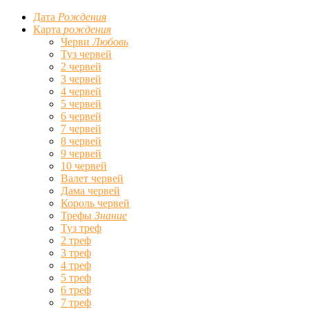
Дата
Рождения
Карта
рождения
Черви
Любовь
Туз червей
2 червей
3 червей
4 червей
5 червей
6 червей
7 червей
8 червей
9 червей
10 червей
Валет червей
Дама червей
Король червей
Трефы
Знание
Туз треф
2 треф
3 треф
4 треф
5 треф
6 треф
7 треф