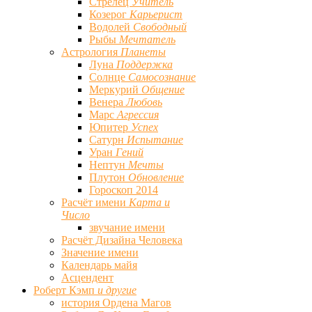
Стрелец
Учитель
Козерог
Карьерист
Водолей
Свободный
Рыбы
Мечтатель
Астрология
Планеты
Луна
Поддержка
Солнце
Самосознание
Меркурий
Общение
Венера
Любовь
Марс
Агрессия
Юпитер
Успех
Сатурн
Испытание
Уран
Гений
Нептун
Мечты
Плутон
Обновление
Гороскоп 2014
Расчёт имени
Карта и
Число
звучание имени
Расчёт Дизайна Человека
Значение имени
Календарь майя
Асцендент
Роберт Кэмп
и другие
история Ордена Магов