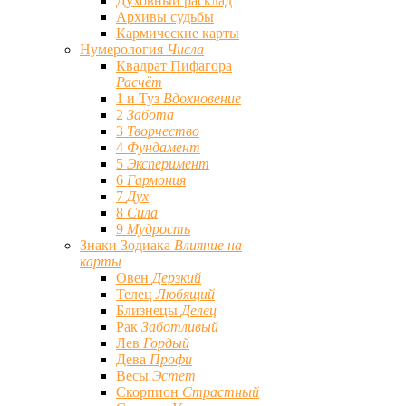
Духовный расклад
Архивы судьбы
Кармические карты
Нумерология
Числа
Квадрат Пифагора
Расчёт
1 и Туз
Вдохновение
2
Забота
3
Творчество
4
Фундамент
5
Эксперимент
6
Гармония
7
Дух
8
Сила
9
Мудрость
Знаки Зодиака
Влияние на
карты
Овен
Дерзкий
Телец
Любящий
Близнецы
Делец
Рак
Заботливый
Лев
Гордый
Дева
Профи
Весы
Эстет
Скорпион
Страстный