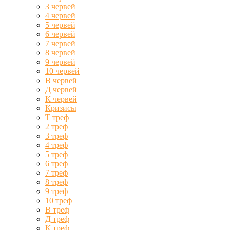
3 червей
4 червей
5 червей
6 червей
7 червей
8 червей
9 червей
10 червей
В червей
Д червей
К червей
Кризисы
Т треф
2 треф
3 треф
4 треф
5 треф
6 треф
7 треф
8 треф
9 треф
10 треф
В треф
Д треф
К треф