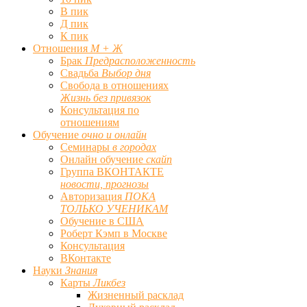
В пик
Д пик
К пик
Отношения
М + Ж
Брак
Предрасположенность
Свадьба
Выбор дня
Свобода в отношениях
Жизнь без привязок
Консультация по
отношениям
Обучение
очно и онлайн
Семинары
в городах
Онлайн обучение
скайп
Группа ВКОНТАКТЕ
новости, прогнозы
Авторизация
ПОКА
ТОЛЬКО УЧЕНИКАМ
Обучение в США
Роберт Кэмп в Москве
Консультация
ВКонтакте
Науки
Знания
Карты
Ликбез
Жизненный расклад