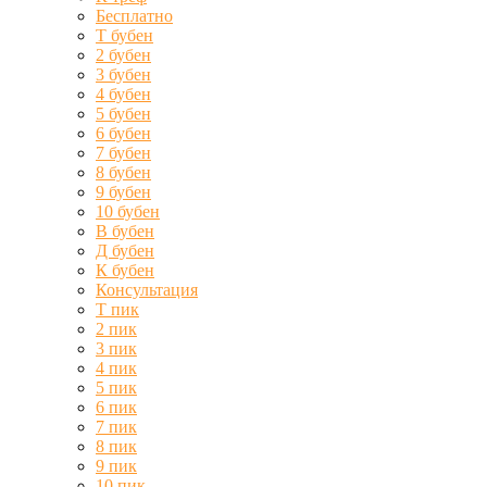
Бесплатно
Т бубен
2 бубен
3 бубен
4 бубен
5 бубен
6 бубен
7 бубен
8 бубен
9 бубен
10 бубен
В бубен
Д бубен
К бубен
Консультация
Т пик
2 пик
3 пик
4 пик
5 пик
6 пик
7 пик
8 пик
9 пик
10 пик