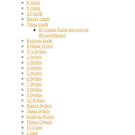
8 треф
9 треф
10 треф
Валет треф
Дама треф
История Книгоиздателя
Мультфильм
Король треф
Бубны
Успех
Туз бубен
2 бубен
3 бубен
4 бубен
5 бубен
6 бубен
7 бубен
8 бубен
9 бубен
10 бубен
Валет бубен
Дама бубен
Король бубен
Пики
Опыт
Туз пик
2 пик