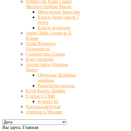
Роберт Ли Кэмп
Гранд
Мастер Ордена Магов
Магическое братство
Книга Денег
опыт 7
бубен
Книги
журналы
Арни Лейн
Учитель Р.
Кэмпа
Олни Ричмонд
Основатель
Сообщества
Секты
Консультация
Автор сайта
Чудинов
Павел
Обучение
Встречи,
занятия
Реквизиты оплаты
Клуб Карты Любви
Статьи в СМИ
журнал БГ
Критика методов
семинар в Москве
Вы здесь:
Главная